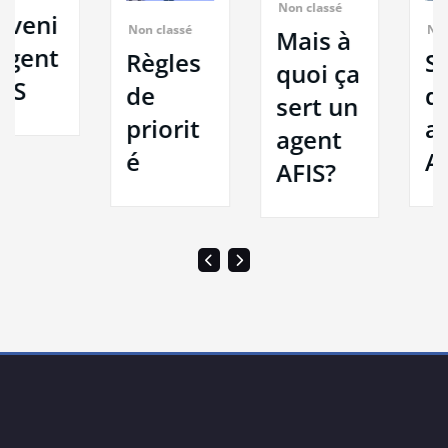
Non classé
Non classé
Non classé
Mais à
Règles
Salaire
quoi ça
de
d’un
sert un
priorit
agent
agent
é
AFIS
AFIS?